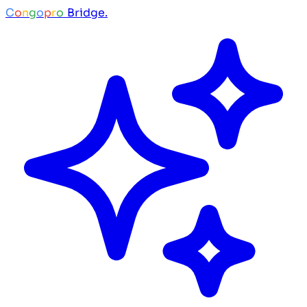
C
o
n
g
o
p
r
o
Bridge.