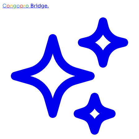
C
o
n
g
o
p
r
o
Bridge.