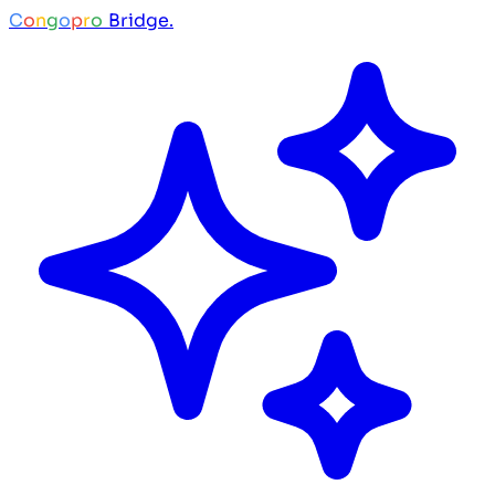
C
o
n
g
o
p
r
o
Bridge.