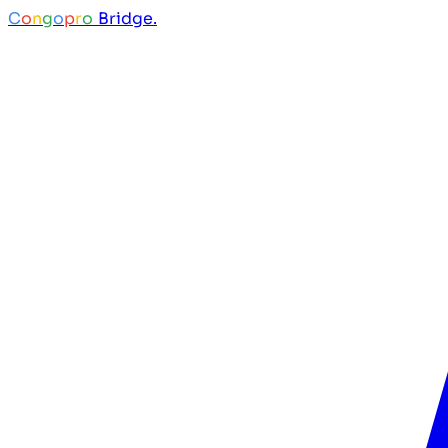
C
o
n
g
o
p
r
o
Bridge.