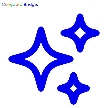
C
o
n
g
o
p
r
o
Bridge.