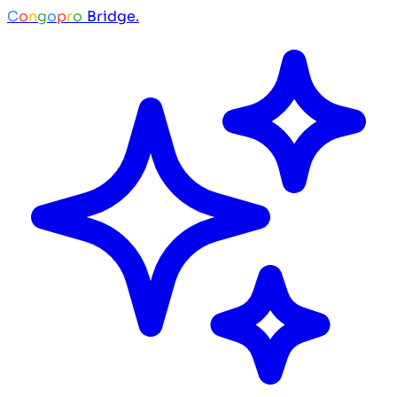
C
o
n
g
o
p
r
o
Bridge.