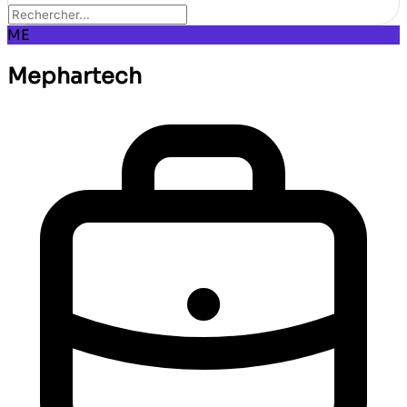
ME
Mephartech