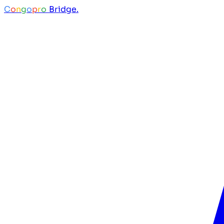
C
o
n
g
o
p
r
o
Bridge.