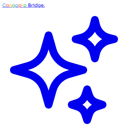
C
o
n
g
o
p
r
o
Bridge.