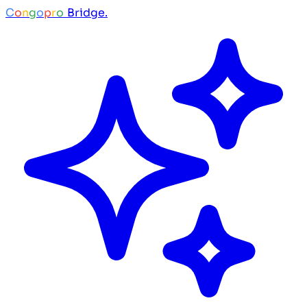
C
o
n
g
o
p
r
o
Bridge.